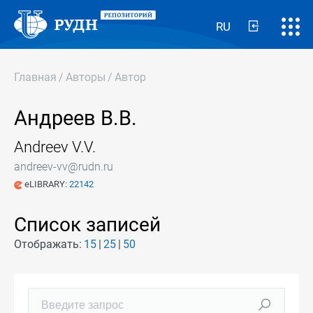
RU
Главная
/
Авторы
/
Автор
Андреев В.В.
Andreev V.V.
andreev-vv@rudn.ru
eLIBRARY:
22142
Список записей
Отображать:
15
25
50