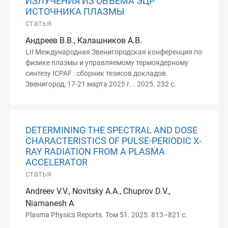
ИЗЛУЧЕНИЯ ИЗ ОБЪЁМА ЭЦР
ИСТОЧНИКА ПЛАЗМЫ
статья
Андреев В.В., Калашников А.В.
LII Международная Звенигородская конференция по
физике плазмы и управляемому термоядерному
синтезу ICPAF : сборник тезисов докладов.
Звенигород, 17-21 марта 2025 г. . 2025. 232 с.
DETERMINING THE SPECTRAL AND DOSE
CHARACTERISTICS OF PULSE-PERIODIC X-
RAY RADIATION FROM A PLASMA
ACCELERATOR
статья
Andreev V.V., Novitsky A.A., Chuprov D.V.,
Niamanesh A
Plasma Physics Reports. Том 51. 2025. 813–821 с.