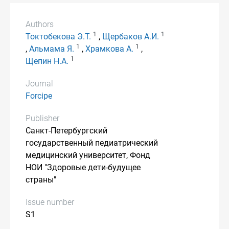
Authors
1
1
Токтобекова Э.Т.
,
Щербаков А.И.
1
1
,
Альмама Я.
,
Храмкова А.
,
1
Щепин Н.А.
Journal
Forcipe
Publisher
Санкт-Петербургский
государственный педиатрический
медицинский университет, Фонд
НОИ "Здоровые дети-будущее
страны"
Issue number
S1