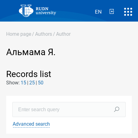
EN
Home page
/
Authors
/
Author
Альмама Я.
Records list
Show:
15
25
50
Advanced search