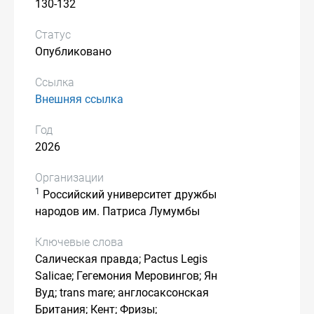
130-132
Статус
Опубликовано
Ссылка
Внешняя ссылка
Год
2026
Организации
1
Российский университет дружбы
народов им. Патриса Лумумбы
Ключевые слова
Салическая правда; Pactus Legis
Salicae; Гегемония Меровингов; Ян
Вуд; trans mare; англосаксонская
Британия; Кент; Фризы;