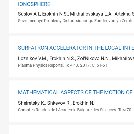
IONOSPHERE
Suslov A.I., Erokhin N.S., Mikhailovskaya L.A., Artekha 
Sovremennye Problemy Distantsionnogo Zondirovaniya Zemli i
SURFATRON ACCELERATOR IN THE LOCAL INT
Loznikov V.M., Erokhin N.S., Zol’Nikova N.N., Mikhailov
Plasma Physics Reports. Том 43. 2017. С. 51-61
MATHEMATICAL ASPECTS OF THE MOTION OF 
Sheiretsky K., Shkevov R., Erokhin N.
Comptes Rendus de L'Academie Bulgare des Sciences. Том 70. 