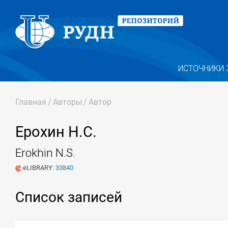
ИСТОЧНИКИ 
Главная
/
Авторы
/
Автор
Ерохин Н.С.
Erokhin N.S.
eLIBRARY:
33840
Список записей