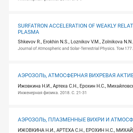
SURFATRON ACCELERATION OF WEAKLY RELAT
PLASMA
Shkevov R., Erokhin N.S., Loznikov V.M., Zolnikova N.N.
Journal of Atmospheric and Solar-Terrestrial Physics. Том 177
АЭРОЗОЛЬ, АТМОСФЕРНАЯ ВИХРЕВАЯ АКТИ
Ижовкина Н.И., Артеха С.Н., Ерохин Н.С., Михайловс
Инженерная физика. 2018. С. 21-31
АЭРОЗОЛЬ, ПЛАЗМЕННЫЕ ВИХРИ И АТМОС
ИЖОВКИНА Н.И., АРТЕХА С.Н., ЕРОХИН Н.С., МИХА