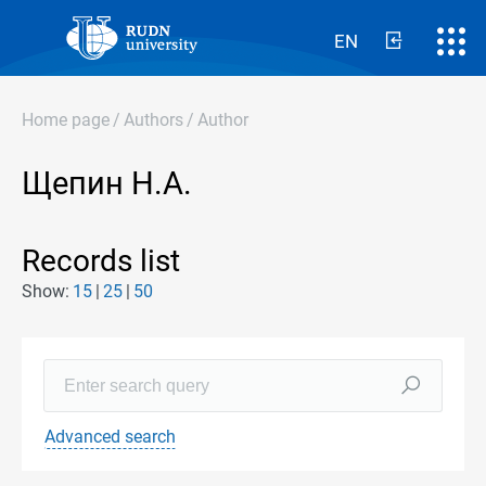
EN
Home page
/
Authors
/
Author
Щепин Н.А.
Records list
Show:
15
25
50
Advanced search