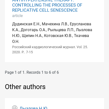
ANTIHYPERTENSIVE THERAPY:
CONTROLLING THE PROCESSES OF
REPLICATIVE CELL SENESCENCE
article
Дудинская Е.Н., Мачехина Л.В., Ерусланова
К.А., Доготарь О.А., Рыльцева Л.П., Лызлова
Н.Ю., Щепин Н.А., Котовская Ю.В., Ткачева
О.Н.
Российский кардиологический журнал. Vol. 25.
2020. P.. 7-15
Page 1 of 1. Records 1 to 6 of 6
Other authors
Лызлова Н.Ю.