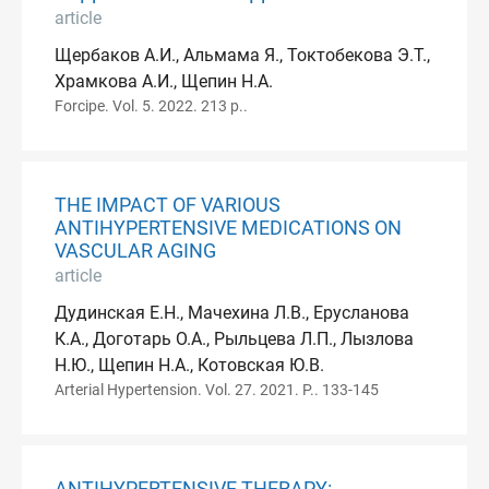
article
Щербаков А.И., Альмама Я., Токтобекова Э.Т.,
Храмкова А.И., Щепин Н.А.
Forcipe. Vol. 5. 2022. 213 p..
THE IMPACT OF VARIOUS
ANTIHYPERTENSIVE MEDICATIONS ON
VASCULAR AGING
article
Дудинская Е.Н., Мачехина Л.В., Ерусланова
К.А., Доготарь О.А., Рыльцева Л.П., Лызлова
Н.Ю., Щепин Н.А., Котовская Ю.В.
Arterial Hypertension. Vol. 27. 2021. P.. 133-145