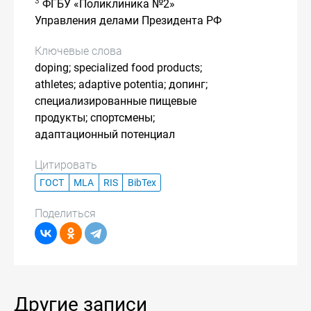
3
ФГБУ «Поликлиника №2»
Управления делами Президента РФ
Ключевые слова
doping; specialized food products;
athletes; adaptive potentia; допинг;
специализированные пищевые
продукты; спортсмены;
адаптационный потенциал
Цитировать
ГОСТ
MLA
RIS
BibTex
Поделиться
Другие записи