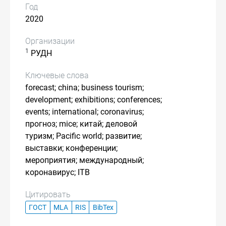
Год
2020
Организации
1
РУДН
Ключевые слова
forecast; china; business tourism;
development; exhibitions; conferences;
events; international; coronavirus;
прогноз; mice; китай; деловой
туризм; Pacific world; развитие;
выставки; конференции;
мероприятия; международный;
коронавирус; ITB
Цитировать
ГОСТ
MLA
RIS
BibTex