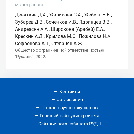
монография
Девяткин Д.А., Жарикова С.А., Жебель В.В.,
Зубарев Д.В., Соченков И.В., Ядринцев В.В.,
Андреасян А.А., Широкова (Арабей) Е.А.,
Крескин А.Д., Крылова М.С., Пожилова Н.А.,
Софронова А.Т., Степанян А.Ж.
Общество с ограниченной ответственностью
"Русайнс". 2022.
Контакты
Соглашения
Портал научных журналов
Главный сайт университета
Сайт личного кабинета РУДН