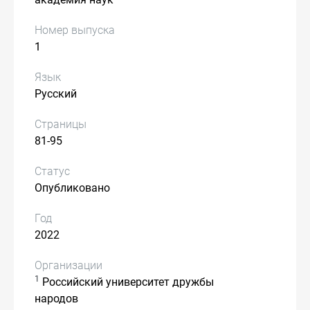
Номер выпуска
1
Язык
Русский
Страницы
81-95
Статус
Опубликовано
Год
2022
Организации
1
Российский университет дружбы
народов