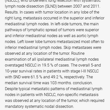
(NSCLC), who underwent lung resection with systematic
lymph node dissection (SLND) between 2007 and 2011.
Results. In cases with tumor location in any lobe of the
right lung, metastasis occurred in the superior and inferior
mediastinal lymph nodes. In left-side tumors, the main
pathways of lymphatic spread of tumors were superior
and inferior mediastinal nodes as well as aortic lymph
nodes. Left lower lobe tumors metastasized most often to
inferior mediastinal lymph nodes. Skip metastases were
observed at any location of the tumor. Routine
examination of all ipsilateral mediastinal lymph nodes
overstaged NSCLC in 19.5 % of cases. The overall 5-and
10-year survival rates in patients with stage l-lll NSCLC
with SND were 61.5 % and 49.2 %, respectively. The
median survival time was 103 months. conclusion.
Despite typical metastatic patterns of mediastinal lymph
nodes in patients with NSCLC, non-specific metastasis
was observed at any location of the tumor, which required
mandatory systematic nodal dissection.