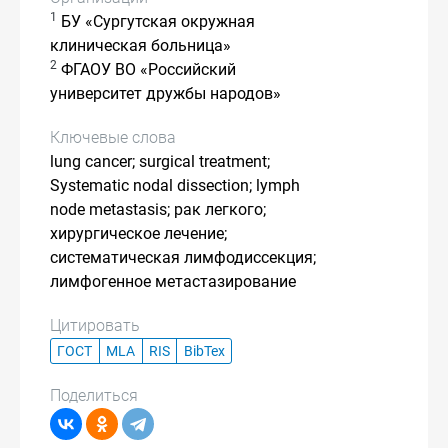
1
БУ «Сургутская окружная
клиническая больница»
2
ФГАОУ ВО «Российский
университет дружбы народов»
Ключевые слова
lung cancer; surgical treatment;
Systematic nodal dissection; lymph
node metastasis; рак легкого;
хирургическое лечение;
систематическая лимфодиссекция;
лимфогенное метастазирование
Цитировать
ГОСТ
MLA
RIS
BibTex
Поделиться