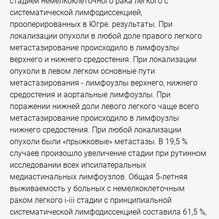
стадией немелкоклеточного рака легкого с
систематической лимфодиссекцией,
прооперированных в Югре. результаты. При
локализации опухоли в любой доле правого легкого
метастазирование происходило в лимфоузлы
верхнего и нижнего средостения. При локализации
опухоли в левом легком основные пути
метастазирования - лимфоузлы верхнего, нижнего
средостения и аортальные лимфоузлы. При
поражении нижней доли левого легкого чаще всего
метастазирование происходило в лимфоузлы
нижнего средостения. При любой локализации
опухоли были «прыжковые» метастазы. В 19,5 %
случаев произошло увеличение стадии при рутинном
исследовании всех ипсилатеральных
медиастинальных лимфоузлов. Общая 5-летняя
выживаемость у больных с немелкоклеточным
раком легкого i-iii стадии с принципиальной
систематической лимфодиссекцией составила 61,5 %,