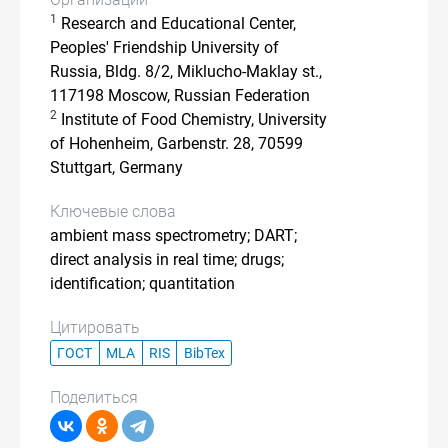
1
Research and Educational Center,
Peoples' Friendship University of
Russia, Bldg. 8/2, Miklucho-Maklay st.,
117198 Moscow, Russian Federation
2
Institute of Food Chemistry, University
of Hohenheim, Garbenstr. 28, 70599
Stuttgart, Germany
Ключевые слова
ambient mass spectrometry; DART;
direct analysis in real time; drugs;
identification; quantitation
Цитировать
ГОСТ
MLA
RIS
BibTex
Поделиться