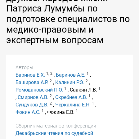
Патриса Лумумбы по
подготовке специалистов по
медико-правовым и
экспертным вопросам
Авторы
1,
2
1
Баринов Е.Х.
,
Баринов А.Е.
,
2
2
Баширова А.Р.
,
Калинин Р.Э.
,
1
1
Ромодановский П.О.
, Саакян Л.В.
2
1
,
Смирнов А.В.
,
Скребнев А.В.
,
2
1
Сундуков Д.В.
,
Черкалина Е.Н.
,
1
1
Фокин А.С.
, Фокина Е.В.
Сборник материалов конференции
Декабрьские чтения по судебной