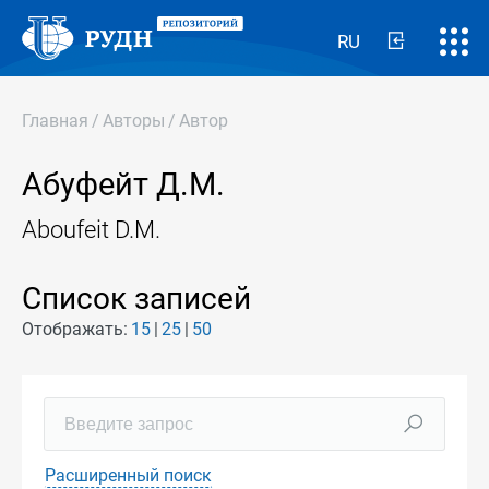
RU
Главная
/
Авторы
/
Автор
Абуфейт Д.М.
Aboufeit D.M.
Список записей
Отображать:
15
25
50
Расширенный поиск