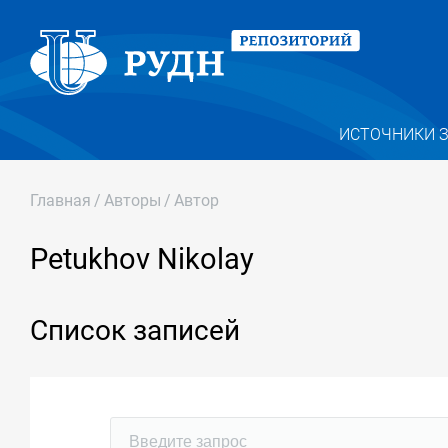
ИСТОЧНИКИ 
Главная
/
Авторы
/
Автор
Petukhov Nikolay
Список записей