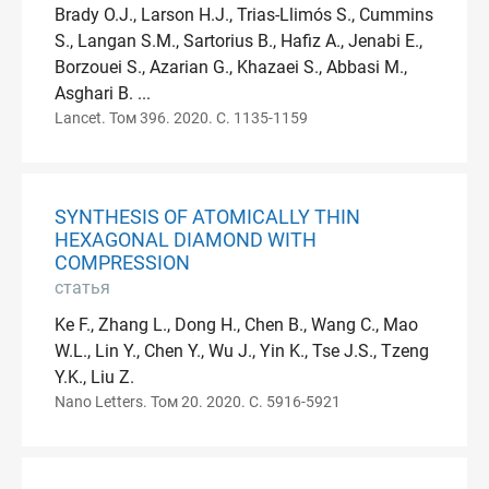
Brady O.J., Larson H.J., Trias-Llimós S., Cummins
S., Langan S.M., Sartorius B., Hafiz A., Jenabi E.,
Borzouei S., Azarian G., Khazaei S., Abbasi M.,
Asghari B. ...
Lancet. Том 396. 2020. С. 1135-1159
SYNTHESIS OF ATOMICALLY THIN
HEXAGONAL DIAMOND WITH
COMPRESSION
статья
Ke F., Zhang L., Dong H., Chen B., Wang C., Mao
W.L., Lin Y., Chen Y., Wu J., Yin K., Tse J.S., Tzeng
Y.K., Liu Z.
Nano Letters. Том 20. 2020. С. 5916-5921