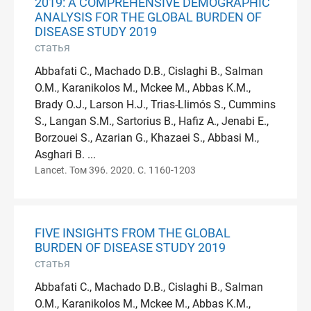
2019: A COMPREHENSIVE DEMOGRAPHIC
ANALYSIS FOR THE GLOBAL BURDEN OF
DISEASE STUDY 2019
статья
Abbafati C., Machado D.B., Cislaghi B., Salman
O.M., Karanikolos M., Mckee M., Abbas K.M.,
Brady O.J., Larson H.J., Trias-Llimós S., Cummins
S., Langan S.M., Sartorius B., Hafiz A., Jenabi E.,
Borzouei S., Azarian G., Khazaei S., Abbasi M.,
Asghari B. ...
Lancet. Том 396. 2020. С. 1160-1203
FIVE INSIGHTS FROM THE GLOBAL
BURDEN OF DISEASE STUDY 2019
статья
Abbafati C., Machado D.B., Cislaghi B., Salman
O.M., Karanikolos M., Mckee M., Abbas K.M.,