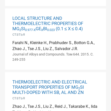
LOCAL STRUCTURE AND
THERMOELECTRIC PROPERTIES OF
MG
SI
GE
BI
(0.1 ≤ X ≤ 0.4)
2
0.977-X
X
0.023
статья
Farahi N., Kleinke H., Prabhudev S., Botton G.A.,
Zhao J., Tse J.S., Liu Z., Salvador J.R.
Journal of Alloys and Compounds. Том 644. 2015. С.
249-255
THERMOELECTRIC AND ELECTRICAL
TRANSPORT PROPERTIES OF MG
SI
2
MULTI-DOPED WITH SB, AL AND ZN
статья
Zhao J., Tse J.S., Liu Z., Reid J., Takarabe K., Iida