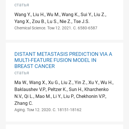
статья
Wang Y., Liu H., Wu M., Wang K., Sui Y., Liu Z.,
Yang X., Zou B., Lu S., Nie Z., Tse J.S.
Chemical Science. Том 12. 2021. С. 6580-6587
DISTANT METASTASIS PREDICTION VIA A
MULTI-FEATURE FUSION MODEL IN
BREAST CANCER
статья
Ma W., Wang X., Xu G., Liu Z., Yin Z., Xu Y., Wu H.,
Baklaushev V.P., Peltzer K., Sun H., Kharchenko
N.V., Qi L., Mao M., Li Y., Liu P., Chekhonin V.P.,
Zhang C.
Aging. Том 12. 2020. С. 18151-18162