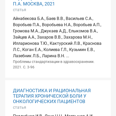
П.А. МОСКВА, 2021
статья
Айнабекова Б.А., Баев В.В., Васильев С.А.,
Воробьев П.А., Воробьева Н.А., Воробьев А.П.,
Громова М.А., Джукаев А.Д., Елыкомов В.А.,
Зайцев А.А., Захаров В.В., Захарова М.Н.,
Илларионова Т.Ю., Кактурский Л.В., Краснова
Л.С., Коган Е.А., Колиева Г.Л., Кузьмин Е.В.,
Лазебник Л.Б., Ларина В.Н. ...
Проблемы стандартизации в здравоохранении.
2021. С. 3-96
ДИАГНОСТИКА И РАЦИОНАЛЬНАЯ
ТЕРАПИЯ ХРОНИЧЕСКОЙ БОЛИ У
ОНКОЛОГИЧЕСКИХ ПАЦИЕНТОВ
статья