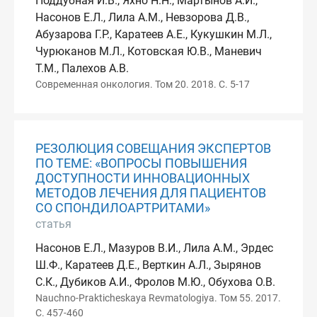
Поддубная И.В., Яхно Н.Н., Мартынов А.И.,
Насонов Е.Л., Лила А.М., Невзорова Д.В.,
Абузарова Г.Р., Каратеев А.Е., Кукушкин М.Л.,
Чурюканов М.Л., Котовская Ю.В., Маневич
Т.М., Палехов А.В.
Современная онкология. Том 20. 2018. С. 5-17
РЕЗОЛЮЦИЯ СОВЕЩАНИЯ ЭКСПЕРТОВ
ПО ТЕМЕ: «ВОПРОСЫ ПОВЫШЕНИЯ
ДОСТУПНОСТИ ИННОВАЦИОННЫХ
МЕТОДОВ ЛЕЧЕНИЯ ДЛЯ ПАЦИЕНТОВ
СО СПОНДИЛОАРТРИТАМИ»
статья
Насонов Е.Л., Мазуров В.И., Лила А.М., Эрдес
Ш.Ф., Каратеев Д.Е., Верткин А.Л., Зырянов
С.К., Дубиков А.И., Фролов М.Ю., Обухова О.В.
Nauchno-Prakticheskaya Revmatologiya. Том 55. 2017.
С. 457-460