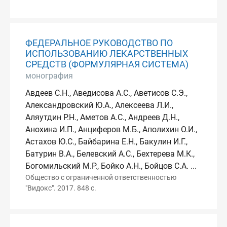
ФЕДЕРАЛЬНОЕ РУКОВОДСТВО ПО
ИСПОЛЬЗОВАНИЮ ЛЕКАРСТВЕННЫХ
СРЕДСТВ (ФОРМУЛЯРНАЯ СИСТЕМА)
монография
Авдеев С.Н., Аведисова А.С., Аветисов С.Э.,
Александровский Ю.А., Алексеева Л.И.,
Аляутдин Р.Н., Аметов А.С., Андреев Д.Н.,
Анохина И.П., Анциферов М.Б., Аполихин О.И.,
Астахов Ю.С., Байбарина Е.Н., Бакулин И.Г.,
Батурин В.А., Белевский А.С., Бехтерева М.К.,
Богомильский М.Р., Бойко А.Н., Бойцов С.А. ...
Общество с ограниченной ответственностью
"Видокс". 2017. 848 с.