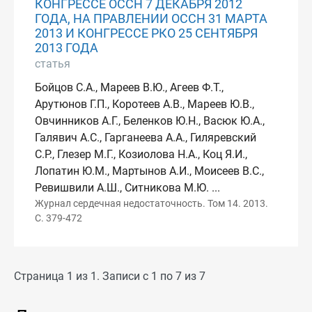
КОНГРЕССЕ ОССН 7 ДЕКАБРЯ 2012
ГОДА, НА ПРАВЛЕНИИ ОССН 31 МАРТА
2013 И КОНГРЕССЕ РКО 25 СЕНТЯБРЯ
2013 ГОДА
статья
Бойцов С.А., Мареев В.Ю., Агеев Ф.Т.,
Арутюнов Г.П., Коротеев А.В., Мареев Ю.В.,
Овчинников А.Г., Беленков Ю.Н., Васюк Ю.А.,
Галявич А.С., Гарганеева А.А., Гиляревский
С.Р., Глезер М.Г., Козиолова Н.А., Коц Я.И.,
Лопатин Ю.М., Мартынов А.И., Моисеев В.С.,
Ревишвили А.Ш., Ситникова М.Ю. ...
Журнал сердечная недостаточность. Том 14. 2013.
С. 379-472
Страница 1 из 1. Записи с 1 по 7 из 7