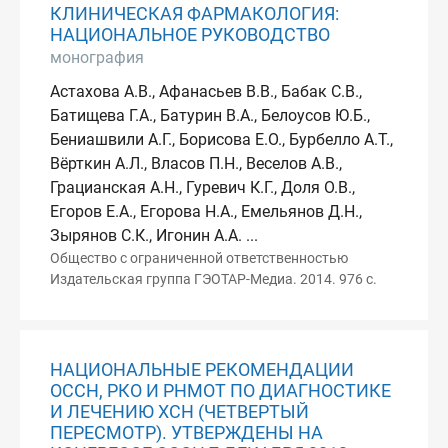
КЛИНИЧЕСКАЯ ФАРМАКОЛОГИЯ:
НАЦИОНАЛЬНОЕ РУКОВОДСТВО
монография
Астахова А.В., Афанасьев В.В., Бабак С.В.,
Батищева Г.А., Батурин В.А., Белоусов Ю.Б.,
Бениашвили А.Г., Борисова Е.О., Бурбелло А.Т.,
Вёрткин А.Л., Власов П.Н., Веселов А.В.,
Грацианская А.Н., Гуревич К.Г., Доля О.В.,
Егоров Е.А., Егорова Н.А., Емельянов Д.Н.,
Зырянов С.К., Игонин А.А. ...
Общество с ограниченной ответственностью
Издательская группа ГЭОТАР-Медиа. 2014. 976 с.
НАЦИОНАЛЬНЫЕ РЕКОМЕНДАЦИИ
ОССН, РКО И РНМОТ ПО ДИАГНОСТИКЕ
И ЛЕЧЕНИЮ ХСН (ЧЕТВЕРТЫЙ
ПЕРЕСМОТР). УТВЕРЖДЕНЫ НА