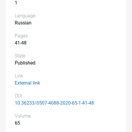
1
Language
Russian
Pages
41-48
State
Published
Link
External link
DOI
10.36233/0507-4088-2020-65-1-41-48
Volume
65