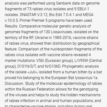
analysis was performed using Genbank data on genome
fragments of 73 rabies virus isolates and 9 EBLV-1
isolates. DNASTAR V.3.12, Bio Edit 7.0.4.1 and MEGA
v.10.0.5, Primer Premier 5 programs have been used.
Results. Comparative molecular genetic analysis of
genomes fragments of 130 Lissaviruses, isolated on the
territory of the RF, Ukraine in 1985-2016, vaccine strains
of rabies virus, showed their distribution by geographical
feature. Comparison of the nucleoprotein fragments of the
rabies virus isolates with vaccine strains revealed 4
marker mutations: V56I (Eurasian group), L/V95W (Central
group), D101N/S/T, and N/G106D. Phylogenetic analysis
of the isolate «Juli», isolated from a human bitten by a bat
proved his belonging to the European Bat lyssavirus-1a.
Discussion. Study of the molecular epidemiology of rabies
within the Russian Federation allows for the genotyping
of the viruses and helps to study the hidden mechanisms
of rabies infection in animal and human populations, and
to characterize vaccine strains, including during oral