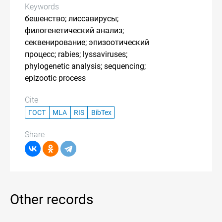
Keywords
бешенство; лиссавирусы;
филогенетический анализ;
секвенирование; эпизоотический
процесс; rabies; lyssaviruses;
phylogenetic analysis; sequencing;
epizootic process
Cite
ГОСТ
MLA
RIS
BibTex
Share
Other records