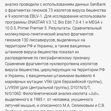
анализ проводили с использованием данных GenBank
о фрагментах геномов 73 изолятов вируса бешенства
и 9 изолятов EBLV-1. Для исследования использовали
программы DNASTAR V.3.12, Bio Edit 7.0.4.1 и MEGA v.
10.0.5, Primer Premier 5. Результаты. Сравнительный
молекулярно-генетический анализ фрагментов
геномов 130 лиссавирусов, выделенных на
территории РФ и Украины, а также вакцинных
штаммов вируса бешенства показал их
распределение по географическому признаку.
Сравнение фрагментов нуклеопротеина изолятов
вируса бешенства, циркулирующих на территории РФ
и Украины, с вакцинными штаммами выявило 4
маркёрных мутации: V56I (для Евразийской группы),
L/V95W (для Центральной группы), D101N/S/T,
N/G106D. Филогенетический анализ изолята «Juli»,
выделенного в 1985 г. от человека, укушенного
летучей мышью, и описанного М.А. Селимовым и С.В.