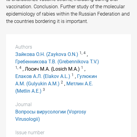
vaccination. Conclusion. Further study of the molecular
epidemiology of rabies within the Russian Federation and
the countries bordering it is important.
Authors
1,
4
Зайкова О.Н. (Zaykova O.N.)
,
Гребенникова Т.В. (Grebennikova T.V.)
1,
4
1
, Лосич М.А. (Losich M.A.)
,
1
Елаков А.Л. (Elakov A.L.)
,
Гулюкин
2
А.М. (Gulyukin A.M.)
,
Метлин А.Е.
3
(Metlin A.E.)
Journal
Вопросы вирусологии (Voprosy
Virusologii)
Issue number