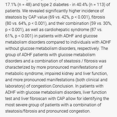
17.1% (n = 48) and type 2 diabetes - in 40.4% (n = 113) of
patients. We revealed significantly higher incidence of
steatosis by CAP value (69 vs. 42%, p < 0.001), fibrosis
(80 vs. 64%, p < 0.001), and their combination (59 vs. 30%,
p < 0.001), as well as cardiohepatic syndrome (87 vs.
61%, p < 0.001) in patients with ADHF and glucose
metabolism disorders compared to individuals with ADHF
without glucose metabolism disorders, respectively. The
group of ADHF patients with glucose metabolism
disorders and a combination of steatosis / fibrosis was
characterized by more pronounced manifestations of
metabolic syndrome, impaired kidney and liver function,
and more pronounced manifestations (both clinical and
laboratory) of congestion.Conclusion. In patients with
ADHF with glucose metabolism disorders, liver function
test and liver fibroscan with CAP allow for identifying the
most severe group of patients with a combination of
steatosis/fibrosis and pronounced congestion.