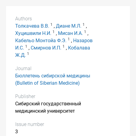
Authors
1
1
Толкачева В.В.
,
Диане М.Л.
,
1
1
Хуцишвили Н.И.
,
Мисан И.А.
,
1
Кабельо Монтойа Ф.Э.
,
Назаров
1
1
И.С.
,
Смирнов И.П.
,
Кобалава
1
Ж.Д.
Journal
Бюллетень сибирской медицины
(Bulletin of Siberian Medicine)
Publisher
Сибирский государственный
медицинский университет
Issue number
3