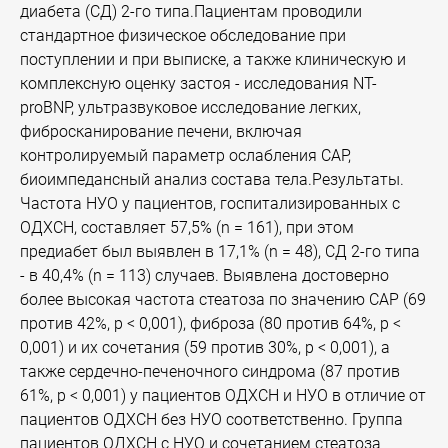
диабета (СД) 2-го типа.Пациентам проводили
стандартное физическое обследование при
поступлении и при выписке, а также клиническую и
комплексную оценку застоя - исследования NT-
proBNP, ультразвуковое исследование легких,
фибросканирование печени, включая
контролируемый параметр ослабления CAP,
биоимпедансный анализ состава тела.Результаты.
Частота НУО у пациентов, госпитализированных с
ОДХСН, составляет 57,5% (n = 161), при этом
предиабет был выявлен в 17,1% (n = 48), СД 2-го типа
- в 40,4% (n = 113) случаев. Выявлена достоверно
более высокая частота стеатоза по значению CAP (69
против 42%, р < 0,001), фиброза (80 против 64%, р <
0,001) и их сочетания (59 против 30%, р < 0,001), а
также сердечно-печеночного синдрома (87 против
61%, р < 0,001) у пациентов ОДХСН и НУО в отличие от
пациентов ОДХСН без НУО соответственно. Группа
пациентов ОДХСН с НУО и сочетанием стеатоза