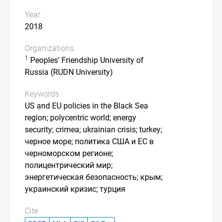
Year
2018
Organizations
1
Peoples’ Friendship University of
Russia (RUDN University)
Keywords
US and EU policies in the Black Sea
region; polycentric world; energy
security; crimea; ukrainian crisis; turkey;
черное море; политика США и ЕС в
черноморском регионе;
полицентрический мир;
энергетическая безопасность; крым;
украинский кризис; турция
Cite