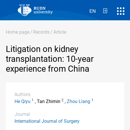
EN
Home page
/
Records
/
Article
Litigation on kidney
transplantation: 10-year
experience from China
Authors
1
2
1
He Qiyu
, Tan Zhimin
,
Zhou Liang
Journal
International Journal of Surgery