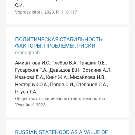
С.И.
Voprosy Istorii. 2023. P.. 110-117
ПОЛИТИЧЕСКАЯ СТАБИЛЬНОСТЬ:
ФАКТОРЫ, ПРОБЛЕМЫ, РИСКИ
monograph
Амиантова И.С., Глебов В.А., Гришин О.Е.,
Гусарская Т.А., Давыдов В.Н., Зоткина А.Л.,
Иванова Е.А., Кинг Ж.А., Михайлова Н.В.,
Нестерчук О.А., Попов С.И., Степанов С.А.,
Нгуен Т.А.
Общество с ограниченной ответственностью
"Русайнс". 2023.
RUSSIAN STATEHOOD AS A VALUE OF