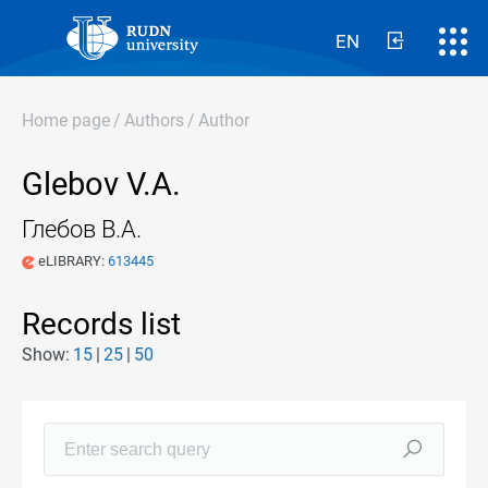
EN
Home page
/
Authors
/
Author
Glebov V.A.
Глебов В.А.
eLIBRARY:
613445
Records list
Show:
15
25
50